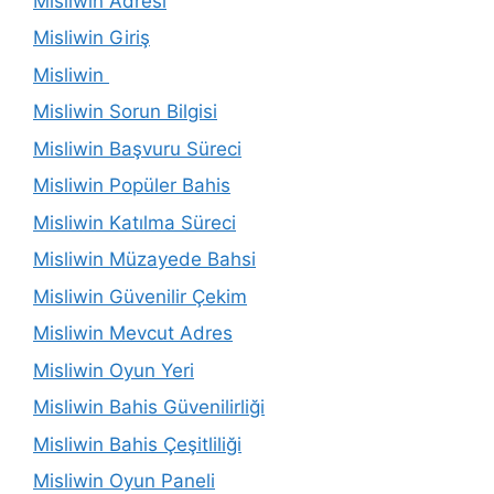
Misliwin Adresi
Misliwin Giriş
Misliwin
Misliwin Sorun Bilgisi
Misliwin Başvuru Süreci
Misliwin Popüler Bahis
Misliwin Katılma Süreci
Misliwin Müzayede Bahsi
Misliwin Güvenilir Çekim
Misliwin Mevcut Adres
Misliwin Oyun Yeri
Misliwin Bahis Güvenilirliği
Misliwin Bahis Çeşitliliği
Misliwin Oyun Paneli