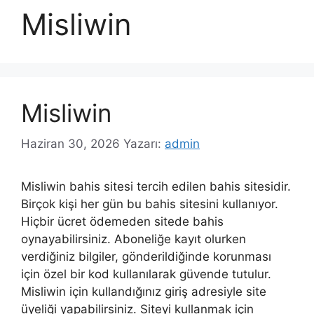
Misliwin
Misliwin
Haziran 30, 2026
Yazarı:
admin
Misliwin bahis sitesi tercih edilen bahis sitesidir.
Birçok kişi her gün bu bahis sitesini kullanıyor.
Hiçbir ücret ödemeden sitede bahis
oynayabilirsiniz. Aboneliğe kayıt olurken
verdiğiniz bilgiler, gönderildiğinde korunması
için özel bir kod kullanılarak güvende tutulur.
Misliwin için kullandığınız giriş adresiyle site
üyeliği yapabilirsiniz. Siteyi kullanmak için