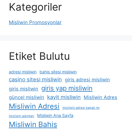
Kategoriler
Misliwin Promosyonlar
Etiket Bulutu
adresi misliwin
bahis sitesi misliwin
casino sitesi misliwin
giris adresi misliwin
giris yap misliwin
giris misliwin
kayit misliwin
güncel misliwin
Misliwin Adres
Misliwin Adresi
misliwin adresi kapalı mı
Misliwin Ana Sayfa
misliwin adımları
Misliwin Bahis