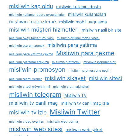
misliwin kaç oldu
misliwin kullanıcı dostu
misliwin kullanıcıları
misliwin kullanıcı dostu uygulamalar
misliwin maç izleme
misliwin mobil uygulama
misliwin müşteri hizmetleri
misliwin nasil bir site
misliwin okey tavla turnuvası
misliwin orijinal mobil sitesi
misliwin para yatirma
misliwin oturum açmak
Misliwin para çekme
misliwin para yatırma çekme
misliwin platform arayüzü
misliwin platformu
misliwin popüler slot
misliwin promosyon
misliwin promosyonu nedir
misliwin sikayet
misliwin sitesi
misliwin resmi veriler
misliwin sitesi güvenilir mi
misliwin slot makineleri
misliwin telegram
Misliwin TV
misliwin tv canli maç
misliwin tv canli maç izle
Misliwin Twitter
misliwin tv izle
misliwin video oyunları
misliwin web bulma
misliwin web sitesi
misliwin web şirket