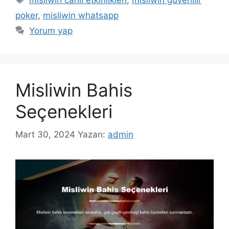
misliwin canlı etkinlikleri
,
misliwin güvenilir
poker
,
misliwin whatsapp
Yorum yap
Misliwin Bahis
Seçenekleri
Mart 30, 2024
Yazarı:
admin