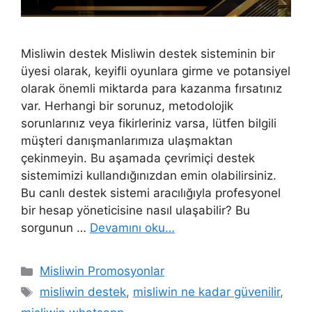
Misliwin destek Misliwin destek sisteminin bir
üyesi olarak, keyifli oyunlara girme ve potansiyel
olarak önemli miktarda para kazanma fırsatınız
var. Herhangi bir sorunuz, metodolojik
sorunlarınız veya fikirleriniz varsa, lütfen bilgili
müşteri danışmanlarımıza ulaşmaktan
çekinmeyin. Bu aşamada çevrimiçi destek
sistemimizi kullandığınızdan emin olabilirsiniz.
Bu canlı destek sistemi aracılığıyla profesyonel
bir hesap yöneticisine nasıl ulaşabilir? Bu
sorgunun …
Devamını oku…
Kategoriler
Misliwin Promosyonlar
Etiketler
misliwin destek
,
misliwin ne kadar güvenilir
,