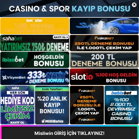
×
Misliwin GİRİŞ İÇİN TIKLAYINIZ!