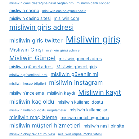
misliwin canlı desteğine nasıl bağlanırım
misliwin canlı sohbet
misliwin casino
misliwin casino oyunu nedir
misliwin casino sitesi
misliwin com
misliwin giris adresi
Misliwin giriş
misliwin giris twitter
Misliwin Girişi
misliwin girişi adımları
Misliwin Güncel
misliwin güncel adres
misliwin güncel adresi
Misliwin güncel giriş
misliwin güvenlir mi
misliwin güvenilebilir mi
misliwin instagram
misliwin hesap bilgileri
Misliwin kayıt
misliwin i̇nceleme
misliwin kaydı
misliwin kaç oldu
misliwin kullanıcı dostu
misliwin kullanıcıları
misliwin kullanıcı dostu uygulamalar
misliwin maç izleme
misliwin mobil uygulama
misliwin müşteri hizmetleri
misliwin nasil bir site
misliwin okey tavla turnuvası
misliwin orijinal mobil sitesi