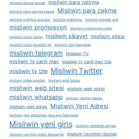
misliwin para yatirma
misliwin oturum açmak
Misliwin para çekme
misliwin para yatırma çekme
misliwin platform arayüzü
misliwin platformu
misliwin popüler slot
misliwin promosyon
misliwin promosyonu nedir
misliwin sikayet
misliwin sitesi
misliwin resmi veriler
misliwin sitesi güvenilir mi
misliwin slot makineleri
misliwin telegram
Misliwin TV
misliwin tv canli maç
misliwin tv canli maç izle
Misliwin Twitter
misliwin tv izle
misliwin video oyunları
misliwin web bulma
misliwin web sitesi
misliwin web şirket
misliwin whatsapp
misliwin yardım masası
Misliwin Yeni Adresi
misliwin yeni adres
misliwin yeni adresinde yasa dışı faaliyetler
Misliwin yeni giriş
misliwin yenilenen altyapı
misliwin çevrimiçi destek
misliwin çevrimiçi bahis benzerliği