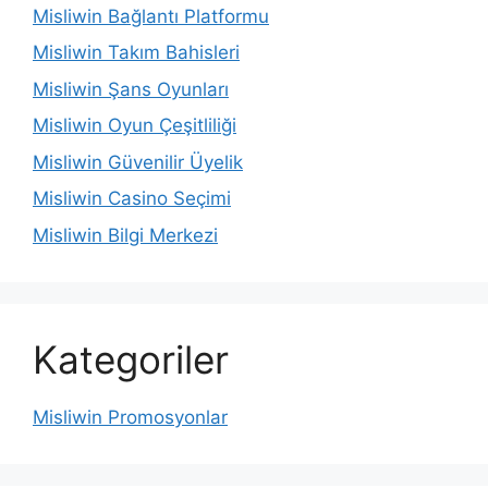
Misliwin Bağlantı Platformu
Misliwin Takım Bahisleri
Misliwin Şans Oyunları
Misliwin Oyun Çeşitliliği
Misliwin Güvenilir Üyelik
Misliwin Casino Seçimi
Misliwin Bilgi Merkezi
Kategoriler
Misliwin Promosyonlar