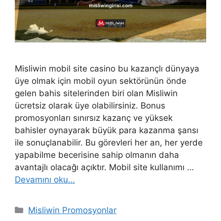
Misliwin mobil site casino bu kazançlı dünyaya
üye olmak için mobil oyun sektörünün önde
gelen bahis sitelerinden biri olan Misliwin
ücretsiz olarak üye olabilirsiniz. Bonus
promosyonları sınırsız kazanç ve yüksek
bahisler oynayarak büyük para kazanma şansı
ile sonuçlanabilir. Bu görevleri her an, her yerde
yapabilme becerisine sahip olmanın daha
avantajlı olacağı açıktır. Mobil site kullanımı …
Devamını oku…
Kategoriler
Misliwin Promosyonlar