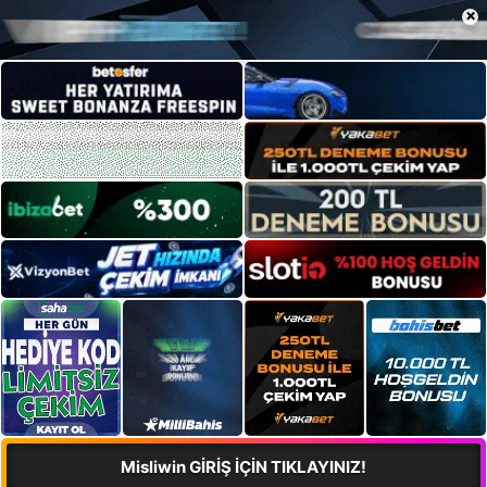
×
Misliwin GİRİŞ İÇİN TIKLAYINIZ!