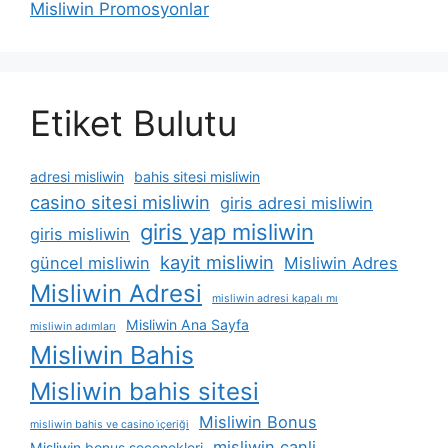
Misliwin Promosyonlar
Etiket Bulutu
adresi misliwin
bahis sitesi misliwin
casino sitesi misliwin
giris adresi misliwin
giris yap misliwin
giris misliwin
kayit misliwin
güncel misliwin
Misliwin Adres
Misliwin Adresi
misliwin adresi kapalı mı
Misliwin Ana Sayfa
misliwin adımları
Misliwin Bahis
Misliwin bahis sitesi
Misliwin Bonus
misliwin bahis ve casino i̇çeriği
misliwin canli
Misliwin bonus seçenekleri