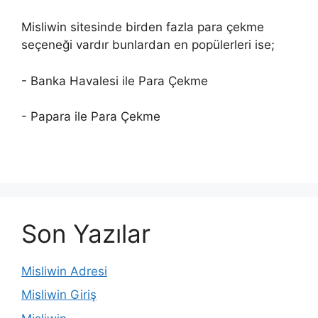
Misliwin sitesinde birden fazla para çekme
seçeneği vardır bunlardan en popülerleri ise;
- Banka Havalesi ile Para Çekme
- Papara ile Para Çekme
Son Yazılar
Misliwin Adresi
Misliwin Giriş