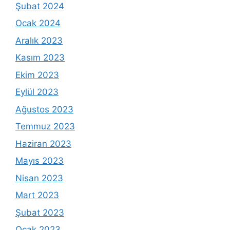
Şubat 2024
Ocak 2024
Aralık 2023
Kasım 2023
Ekim 2023
Eylül 2023
Ağustos 2023
Temmuz 2023
Haziran 2023
Mayıs 2023
Nisan 2023
Mart 2023
Şubat 2023
Ocak 2023