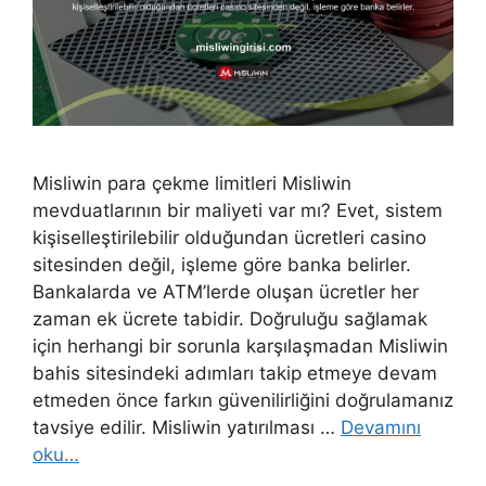
Misliwin para çekme limitleri Misliwin
mevduatlarının bir maliyeti var mı? Evet, sistem
kişiselleştirilebilir olduğundan ücretleri casino
sitesinden değil, işleme göre banka belirler.
Bankalarda ve ATM’lerde oluşan ücretler her
zaman ek ücrete tabidir. Doğruluğu sağlamak
için herhangi bir sorunla karşılaşmadan Misliwin
bahis sitesindeki adımları takip etmeye devam
etmeden önce farkın güvenilirliğini doğrulamanız
tavsiye edilir. Misliwin yatırılması …
Devamını
oku…