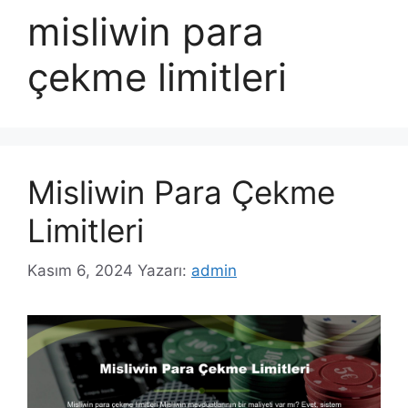
misliwin para
çekme limitleri
Misliwin Para Çekme
Limitleri
Kasım 6, 2024
Yazarı:
admin