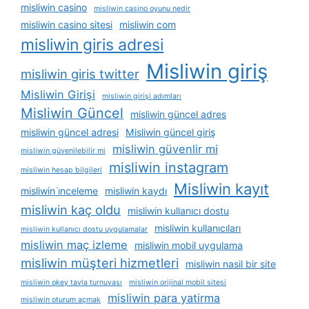
misliwin casino
misliwin casino oyunu nedir
misliwin casino sitesi
misliwin com
misliwin giris adresi
Misliwin giriş
misliwin giris twitter
Misliwin Girişi
misliwin girişi adımları
Misliwin Güncel
misliwin güncel adres
misliwin güncel adresi
Misliwin güncel giriş
misliwin güvenlir mi
misliwin güvenilebilir mi
misliwin instagram
misliwin hesap bilgileri
Misliwin kayıt
misliwin i̇nceleme
misliwin kaydı
misliwin kaç oldu
misliwin kullanıcı dostu
misliwin kullanıcıları
misliwin kullanıcı dostu uygulamalar
misliwin maç izleme
misliwin mobil uygulama
misliwin müşteri hizmetleri
misliwin nasil bir site
misliwin okey tavla turnuvası
misliwin orijinal mobil sitesi
misliwin para yatirma
misliwin oturum açmak