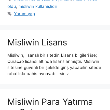
oldu
,
misliwin kullanışlıdır
Yorum yap
Misliwin Lisans
Misliwin, lisanslı bir sitedir. Lisans bilgileri ise;
Curacao lisansı altında lisanslanmıştır. Misliwin
sitesine güvenli bir şekilde giriş yapabilir, sitede
rahatlıkla bahis oynayabilirsiniz.
Misliwin Para Yatırma