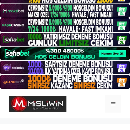
İçeriğe
atla
Menü