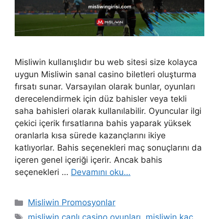
Misliwin kullanışlıdır bu web sitesi size kolayca
uygun Misliwin sanal casino biletleri oluşturma
fırsatı sunar. Varsayılan olarak bunlar, oyunları
derecelendirmek için düz bahisler veya tekli
saha bahisleri olarak kullanılabilir. Oyuncular ilgi
çekici içerik fırsatlarına bahis yaparak yüksek
oranlarla kısa sürede kazançlarını ikiye
katlıyorlar. Bahis seçenekleri maç sonuçlarını da
içeren genel içeriği içerir. Ancak bahis
seçenekleri …
Devamını oku…
Kategoriler
Misliwin Promosyonlar
Etiketler
misliwin canlı casino oyunları
,
misliwin kaç