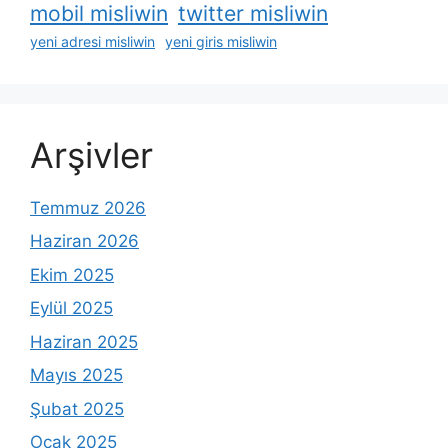
mobil misliwin
twitter misliwin
yeni adresi misliwin
yeni giris misliwin
Arşivler
Temmuz 2026
Haziran 2026
Ekim 2025
Eylül 2025
Haziran 2025
Mayıs 2025
Şubat 2025
Ocak 2025