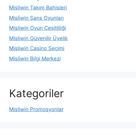
Misliwin Takım Bahisleri
Misliwin Şans Oyunları
Misliwin Oyun Çeşitliliği
Misliwin Güvenilir Üyelik
Misliwin Casino Seçimi
Misliwin Bilgi Merkezi
Kategoriler
Misliwin Promosyonlar