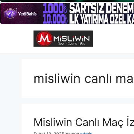
İçeriğe
atla
misliwin canlı ma
Misliwin Canlı Maç İ
Şubat 12, 2025
Yazarı:
admin