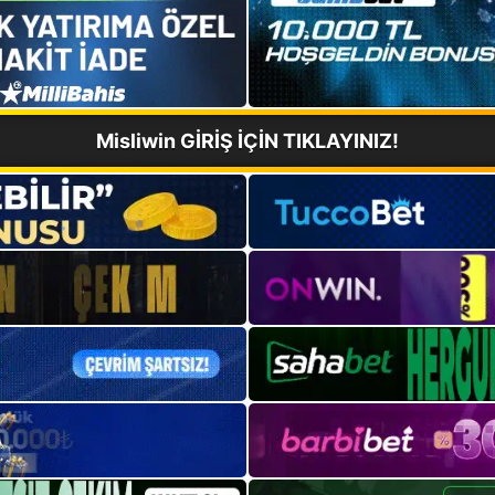
Misliwin GİRİŞ İÇİN TIKLAYINIZ!