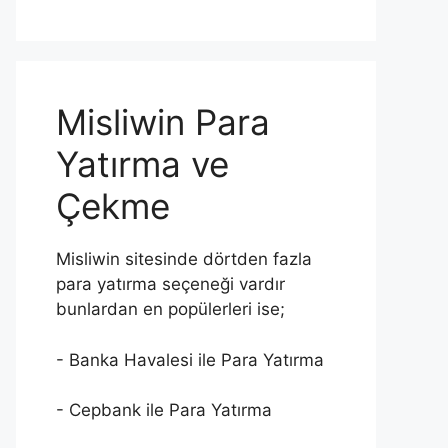
Misliwin Para
Yatırma ve
Çekme
Misliwin sitesinde dörtden fazla
para yatırma seçeneği vardır
bunlardan en popülerleri ise;
- Banka Havalesi ile Para Yatırma
- Cepbank ile Para Yatırma