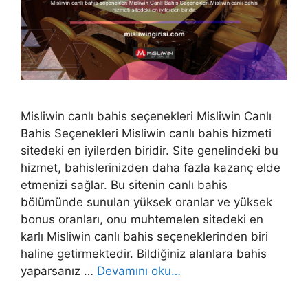
Misliwin canlı bahis seçenekleri Misliwin Canlı
Bahis Seçenekleri Misliwin canlı bahis hizmeti
sitedeki en iyilerden biridir. Site genelindeki bu
hizmet, bahislerinizden daha fazla kazanç elde
etmenizi sağlar. Bu sitenin canlı bahis
bölümünde sunulan yüksek oranlar ve yüksek
bonus oranları, onu muhtemelen sitedeki en
karlı Misliwin canlı bahis seçeneklerinden biri
haline getirmektedir. Bildiğiniz alanlara bahis
yaparsanız …
Devamını oku…