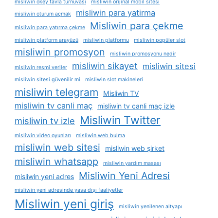
misliwin okey tavla turnuvası
misliwin orijinal mobil sitesi
misliwin para yatirma
misliwin oturum açmak
Misliwin para çekme
misliwin para yatırma çekme
misliwin platform arayüzü
misliwin platformu
misliwin popüler slot
misliwin promosyon
misliwin promosyonu nedir
misliwin sikayet
misliwin sitesi
misliwin resmi veriler
misliwin sitesi güvenilir mi
misliwin slot makineleri
misliwin telegram
Misliwin TV
misliwin tv canli maç
misliwin tv canli maç izle
Misliwin Twitter
misliwin tv izle
misliwin video oyunları
misliwin web bulma
misliwin web sitesi
misliwin web şirket
misliwin whatsapp
misliwin yardım masası
Misliwin Yeni Adresi
misliwin yeni adres
misliwin yeni adresinde yasa dışı faaliyetler
Misliwin yeni giriş
misliwin yenilenen altyapı