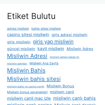
Etiket Bulutu
adresi misliwin
bahis sitesi misliwin
casino sitesi misliwin
giris adresi misliwin
giris yap misliwin
giris misliwin
kayit misliwin
güncel misliwin
Misliwin Adres
Misliwin Adresi
misliwin adresi kapalı mı
Misliwin Ana Sayfa
misliwin adımları
Misliwin Bahis
Misliwin bahis sitesi
Misliwin Bonus
misliwin bahis ve casino i̇çeriği
misliwin canli
Misliwin bonus seçenekleri
misliwin canlı bahis
misliwin canli maç izle
misliwin canlı casino
Misliwin canlı destek