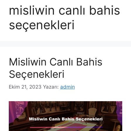
misliwin canlı bahis
seçenekleri
Misliwin Canlı Bahis
Seçenekleri
Ekim 21, 2023
Yazarı:
admin