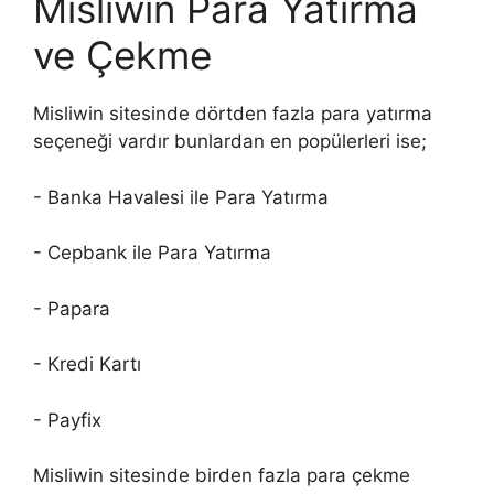
Misliwin Para Yatırma
ve Çekme
Misliwin sitesinde dörtden fazla para yatırma
seçeneği vardır bunlardan en popülerleri ise;
- Banka Havalesi ile Para Yatırma
- Cepbank ile Para Yatırma
- Papara
- Kredi Kartı
- Payfix
Misliwin sitesinde birden fazla para çekme