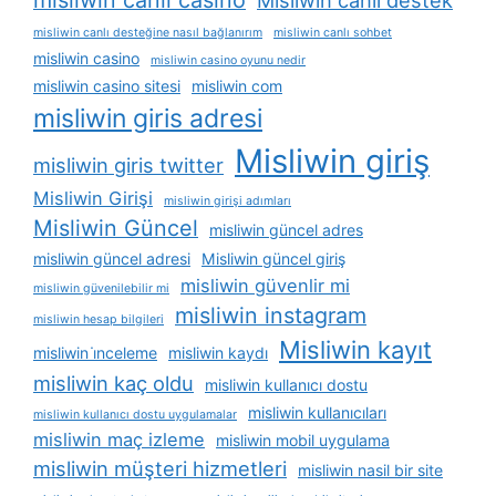
misliwin canlı desteğine nasıl bağlanırım
misliwin canlı sohbet
misliwin casino
misliwin casino oyunu nedir
misliwin casino sitesi
misliwin com
misliwin giris adresi
Misliwin giriş
misliwin giris twitter
Misliwin Girişi
misliwin girişi adımları
Misliwin Güncel
misliwin güncel adres
misliwin güncel adresi
Misliwin güncel giriş
misliwin güvenlir mi
misliwin güvenilebilir mi
misliwin instagram
misliwin hesap bilgileri
Misliwin kayıt
misliwin i̇nceleme
misliwin kaydı
misliwin kaç oldu
misliwin kullanıcı dostu
misliwin kullanıcıları
misliwin kullanıcı dostu uygulamalar
misliwin maç izleme
misliwin mobil uygulama
misliwin müşteri hizmetleri
misliwin nasil bir site