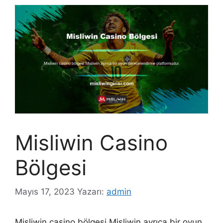
Misliwin Casino
Bölgesi
Mayıs 17, 2023
Yazarı:
admin
Misliwin casino bölgesi Misliwin ayrıca bir oyun