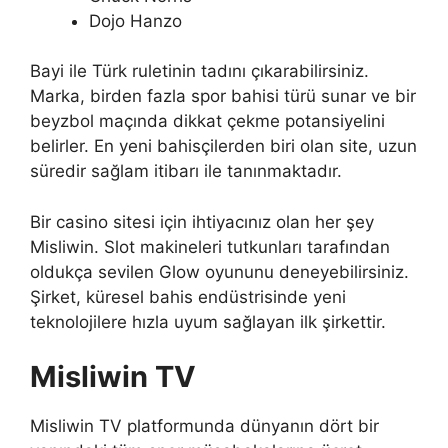
Dojo Hanzo
Bayi ile Türk ruletinin tadını çıkarabilirsiniz.
Marka, birden fazla spor bahisi türü sunar ve bir
beyzbol maçında dikkat çekme potansiyelini
belirler. En yeni bahisçilerden biri olan site, uzun
süredir sağlam itibarı ile tanınmaktadır.
Bir casino sitesi için ihtiyacınız olan her şey
Misliwin. Slot makineleri tutkunları tarafından
oldukça sevilen Glow oyununu deneyebilirsiniz.
Şirket, küresel bahis endüstrisinde yeni
teknolojilere hızla uyum sağlayan ilk şirkettir.
Misliwin TV
Misliwin TV platformunda dünyanın dört bir