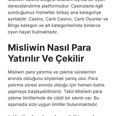
derecelendirme platformudur. Casinolarla ilgili
sunduğumuz hizmetler birkaç ana kategoriye
ayrılabilir. Casino, Canlı Casino, Canlı Oyunlar ve
Bingo kategori ve alt kategorilerinde binlerce
oyun hayat bulmaktadır.
Misliwin Nasıl Para
Yatırılır Ve Çekilir
Misliwin para yatırma ve çekme sürelerinin
anında olduğunu söylemek yanlış olur. Para
yatırma süresi anında olduğu için hemen bahis
yapmaya başlayabilirsiniz. Tabii Misliwin para
çekme limitlerinde de ciddi bir sıkıntı var. Bu
aşamada size uygun limitler bulunmaktadır.