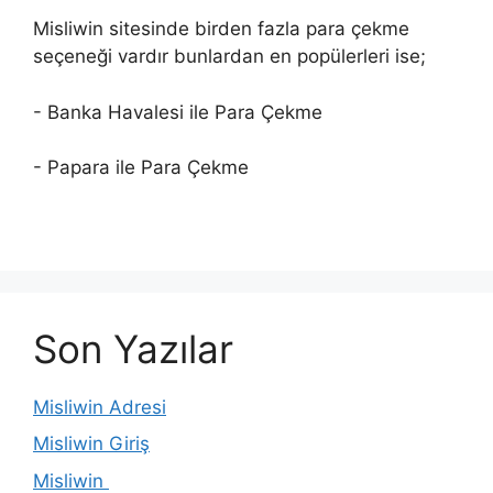
Misliwin sitesinde birden fazla para çekme
seçeneği vardır bunlardan en popülerleri ise;
- Banka Havalesi ile Para Çekme
- Papara ile Para Çekme
Son Yazılar
Misliwin Adresi
Misliwin Giriş
Misliwin