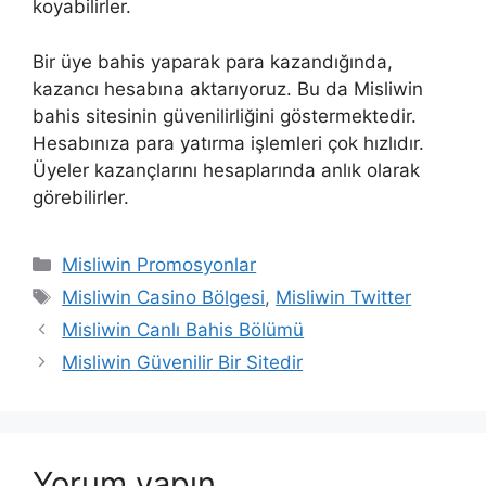
koyabilirler.
Bir üye bahis yaparak para kazandığında,
kazancı hesabına aktarıyoruz. Bu da Misliwin
bahis sitesinin güvenilirliğini göstermektedir.
Hesabınıza para yatırma işlemleri çok hızlıdır.
Üyeler kazançlarını hesaplarında anlık olarak
görebilirler.
Kategoriler
Misliwin Promosyonlar
Etiketler
Misliwin Casino Bölgesi
,
Misliwin Twitter
Misliwin Canlı Bahis Bölümü
Misliwin Güvenilir Bir Sitedir
Yorum yapın