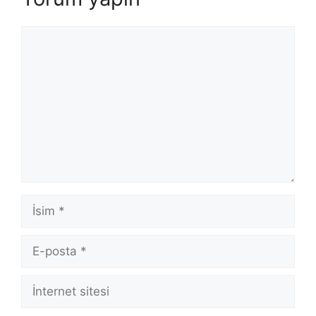
Yorum
İsim
E-
posta
İnternet
sitesi