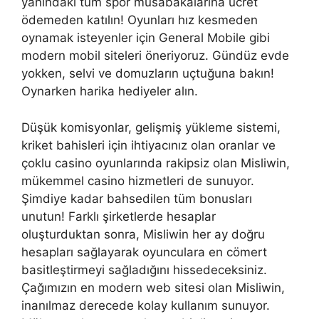
yanındaki tüm spor müsabakalarına ücret
ödemeden katılın! Oyunları hız kesmeden
oynamak isteyenler için General Mobile gibi
modern mobil siteleri öneriyoruz. Gündüz evde
yokken, selvi ve domuzların uçtuğuna bakın!
Oynarken harika hediyeler alın.
Düşük komisyonlar, gelişmiş yükleme sistemi,
kriket bahisleri için ihtiyacınız olan oranlar ve
çoklu casino oyunlarında rakipsiz olan Misliwin,
mükemmel casino hizmetleri de sunuyor.
Şimdiye kadar bahsedilen tüm bonusları
unutun! Farklı şirketlerde hesaplar
oluşturduktan sonra, Misliwin her ay doğru
hesapları sağlayarak oyunculara en cömert
basitleştirmeyi sağladığını hissedeceksiniz.
Çağımızın en modern web sitesi olan Misliwin,
inanılmaz derecede kolay kullanım sunuyor.