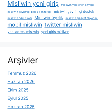
Misliwin yeni giriş
misliwin yenilenen altyapı
misliwin çevrimiçi destek
misliwin çevrimiçi bahis benzerliği
Misliwin üyelik
misliwin ödül sırası
misliwin şikâyet alıyor mu
mobil misliwin
twitter misliwin
yeni adresi misliwin
yeni giris misliwin
Arşivler
Temmuz 2026
Haziran 2026
Ekim 2025
Eylül 2025
Haziran 2025