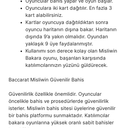
Oyuncular bahis yapar ve oyun başlar.
Oyunculara iki kart dağıtılır. En fazla 3
kart alabilirsiniz.
Kartlar oyuncuya dağıtıldıktan sonra
oyuncu haritanın dışına bakar. Haritanın
dışında 9’a yakın olmalıdır. Oyundan
yaklaşık 9 üye faydalanmıştır.
Kullanımı son derece kolay olan Misliwin
Bakara oyunu, başarıları karşısında
katılımcılarınızın yüzünü güldürecek.
Baccarat Misliwin Güvenilir Bahis
Güvenilirlik özellikle önemlidir. Oyuncular
öncelikle bahis ve prosedürlerde güvenilirlik
isterler. Misliwin bahis sitesi üyelerine güvenilir
bir bahis platformu sunmaktadır. Katılımcılar
bakara oyunlarına yüksek oranlı sabit bahisler