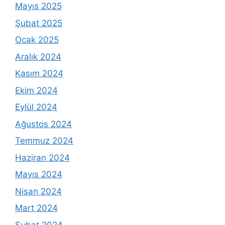
Mayıs 2025
Şubat 2025
Ocak 2025
Aralık 2024
Kasım 2024
Ekim 2024
Eylül 2024
Ağustos 2024
Temmuz 2024
Haziran 2024
Mayıs 2024
Nisan 2024
Mart 2024
Şubat 2024