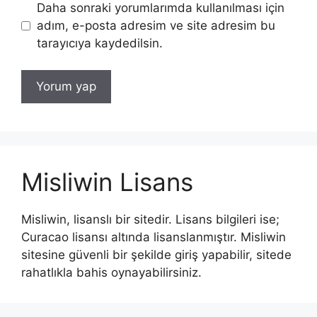
Daha sonraki yorumlarımda kullanılması için
adım, e-posta adresim ve site adresim bu
tarayıcıya kaydedilsin.
Misliwin Lisans
Misliwin, lisanslı bir sitedir. Lisans bilgileri ise;
Curacao lisansı altında lisanslanmıştır. Misliwin
sitesine güvenli bir şekilde giriş yapabilir, sitede
rahatlıkla bahis oynayabilirsiniz.