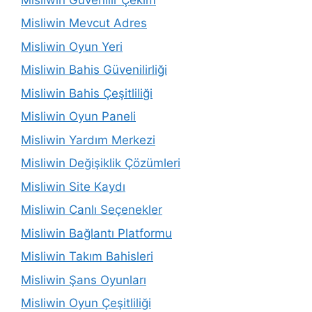
Misliwin Mevcut Adres
Misliwin Oyun Yeri
Misliwin Bahis Güvenilirliği
Misliwin Bahis Çeşitliliği
Misliwin Oyun Paneli
Misliwin Yardım Merkezi
Misliwin Değişiklik Çözümleri
Misliwin Site Kaydı
Misliwin Canlı Seçenekler
Misliwin Bağlantı Platformu
Misliwin Takım Bahisleri
Misliwin Şans Oyunları
Misliwin Oyun Çeşitliliği