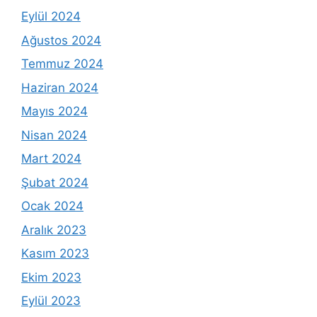
Eylül 2024
Ağustos 2024
Temmuz 2024
Haziran 2024
Mayıs 2024
Nisan 2024
Mart 2024
Şubat 2024
Ocak 2024
Aralık 2023
Kasım 2023
Ekim 2023
Eylül 2023