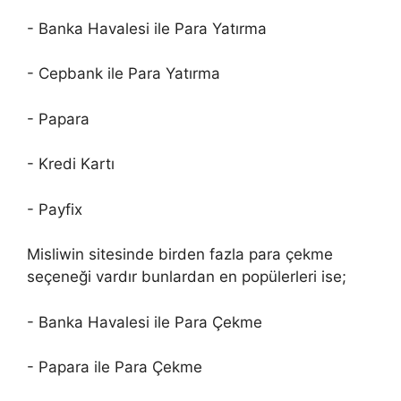
- Banka Havalesi ile Para Yatırma
- Cepbank ile Para Yatırma
- Papara
- Kredi Kartı
- Payfix
Misliwin sitesinde birden fazla para çekme
seçeneği vardır bunlardan en popülerleri ise;
- Banka Havalesi ile Para Çekme
- Papara ile Para Çekme