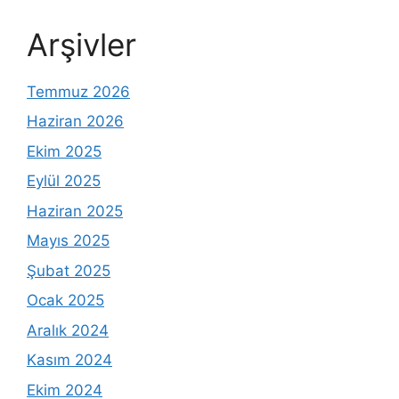
Arşivler
Temmuz 2026
Haziran 2026
Ekim 2025
Eylül 2025
Haziran 2025
Mayıs 2025
Şubat 2025
Ocak 2025
Aralık 2024
Kasım 2024
Ekim 2024