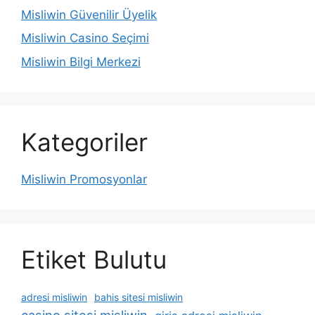
Misliwin Güvenilir Üyelik
Misliwin Casino Seçimi
Misliwin Bilgi Merkezi
Kategoriler
Misliwin Promosyonlar
Etiket Bulutu
adresi misliwin
bahis sitesi misliwin
casino sitesi misliwin