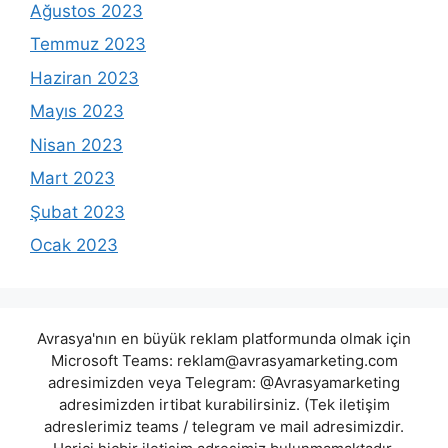
Ağustos 2023
Temmuz 2023
Haziran 2023
Mayıs 2023
Nisan 2023
Mart 2023
Şubat 2023
Ocak 2023
Avrasya'nın en büyük reklam platformunda olmak için
Microsoft Teams:
reklam@avrasyamarketing.com
adresimizden veya Telegram: @Avrasyamarketing
adresimizden irtibat kurabilirsiniz. (Tek iletişim
adreslerimiz teams / telegram ve mail adresimizdir.