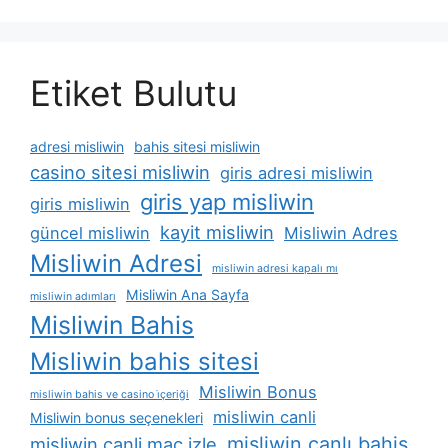
Etiket Bulutu
adresi misliwin
bahis sitesi misliwin
casino sitesi misliwin
giris adresi misliwin
giris yap misliwin
giris misliwin
kayit misliwin
güncel misliwin
Misliwin Adres
Misliwin Adresi
misliwin adresi kapalı mı
Misliwin Ana Sayfa
misliwin adımları
Misliwin Bahis
Misliwin bahis sitesi
Misliwin Bonus
misliwin bahis ve casino i̇çeriği
misliwin canli
Misliwin bonus seçenekleri
misliwin canlı bahis
misliwin canli maç izle