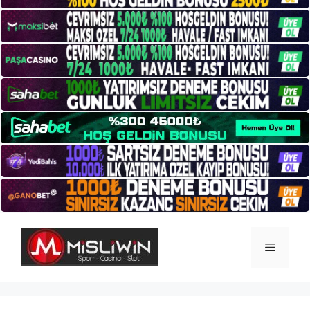
İçeriğe
atla
Menü