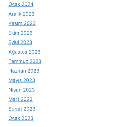
Ocak 2024
Aralık 2023
Kasım 2023
Ekim 2023
Eylül 2023
Ağustos 2023
Temmuz 2023
Haziran 2023
Mayıs 2023
Nisan 2023
Mart 2023
Şubat 2023
Ocak 2023