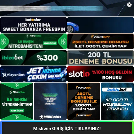
×
Misliwin GİRİŞ İÇİN TIKLAYINIZ!