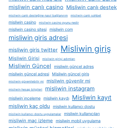
misliwin canlı casino
Misliwin canlı destek
misliwin canlı desteğine nasıl bağlanırım
misliwin canlı sohbet
misliwin casino
misliwin casino oyunu nedir
misliwin casino sitesi
misliwin com
misliwin giris adresi
Misliwin giriş
misliwin giris twitter
Misliwin Girişi
misliwin girişi adımları
Misliwin Güncel
misliwin güncel adres
misliwin güncel adresi
Misliwin güncel giriş
misliwin güvenlir mi
misliwin güvenilebilir mi
misliwin instagram
misliwin hesap bilgileri
Misliwin kayıt
misliwin i̇nceleme
misliwin kaydı
misliwin kaç oldu
misliwin kullanıcı dostu
misliwin kullanıcıları
misliwin kullanıcı dostu uygulamalar
misliwin maç izleme
misliwin mobil uygulama
misliwin müşteri hizmetleri