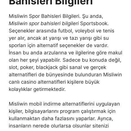
Bahisleri Bilgileri
Misliwin Spor Bahisleri Bilgileri. Şu anda,
Misliwin spor bahisleri bilgileri
Sportsbook.
Seçenekler arasında futbol, ​​voleybol ve tenis
yer alır, ancak at yarışı ve tazı yarışı gibi su
sporları için alternatif seçenekler de vardır.
İnsan bu anda arzularına ve ilgilerine göre makul
olan her şeyi yapabilir. Sadece bu konuda değil,
slot, poker, blackjack gibi sanal ve gerçek
alternatifleri de bünyesinde bulunduran Misliwin
canlı casino alternatifleri kişilere büyük
kolaylıklar getirmektedir.
Misliwin mobil indirme alternatiflerini uygulayan
kişiler, bilgisayarlarını program çalıştırmak için
kullanmaktan daha fazlasını yaparlar. Ayrıca,
insanların nerede olurlarsa olsunlar sitenizi