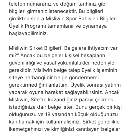
telefon numaranız ve doğum tarihiniz gibi
bilgileri girmeniz istenecektir. Bu bilgileri
girdikten sonra Misliwin Spor Bahisleri Bilgileri
Üyelik Programı tamamlanır ve oynamaya
başlayabilirsiniz.
Misliwin Şirket Bilgileri “Belgelere ihtiyacım var
mı?” Ancak bu belgeler kişisel hesapların
güvenilirliği ve yasal yükümlülükler nedeniyle
gereklidir. Misliwin belge talep üyelik işleminin
siteye herhangi bir belge göndermemi
gerektirmediğini anlattım. Üyelik sonrası yatırım
yaparak oyuna hareket sağlayabilirsiniz. Ancak
Misliwin, Site’de kazandığınız parayı çekmek
istediğinize dair belge ister. Bunu gerçek bir kişi
olduğunuzu ve 18 yaşından küçük olduğunuzu
kanıtlamak için kullanmalısınız. Şirket genellikle
ikametgahınızı ve kimliğinizi kanıtlayan belgeler