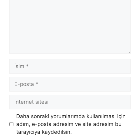
İsim
E-
posta
İnternet
sitesi
Daha sonraki yorumlarımda kullanılması için
adım, e-posta adresim ve site adresim bu
tarayıcıya kaydedilsin.