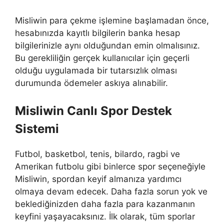
Misliwin para çekme işlemine başlamadan önce,
hesabınızda kayıtlı bilgilerin banka hesap
bilgilerinizle aynı olduğundan emin olmalısınız.
Bu gerekliliğin gerçek kullanıcılar için geçerli
olduğu uygulamada bir tutarsızlık olması
durumunda ödemeler askıya alınabilir.
Misliwin Canlı Spor Destek
Sistemi
Futbol, ​​basketbol, ​​tenis, bilardo, ragbi ve
Amerikan futbolu gibi binlerce spor seçeneğiyle
Misliwin, spordan keyif almanıza yardımcı
olmaya devam edecek. Daha fazla sorun yok ve
beklediğinizden daha fazla para kazanmanın
keyfini yaşayacaksınız. İlk olarak, tüm sporlar