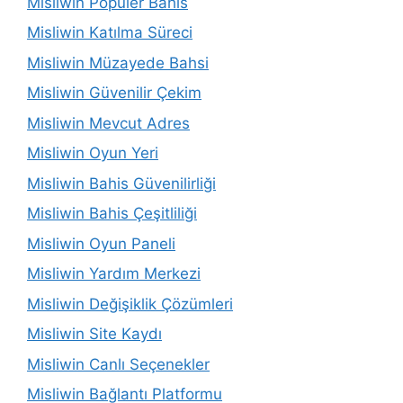
Misliwin Popüler Bahis
Misliwin Katılma Süreci
Misliwin Müzayede Bahsi
Misliwin Güvenilir Çekim
Misliwin Mevcut Adres
Misliwin Oyun Yeri
Misliwin Bahis Güvenilirliği
Misliwin Bahis Çeşitliliği
Misliwin Oyun Paneli
Misliwin Yardım Merkezi
Misliwin Değişiklik Çözümleri
Misliwin Site Kaydı
Misliwin Canlı Seçenekler
Misliwin Bağlantı Platformu