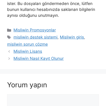
ister. Bu dosyaları göndermeden önce, lütfen
bunun kullanıcı hesabınızda saklanan bilgilerin
aynısı olduğunu unutmayın.
Kategoriler
Misliwin Promosyonlar
Etiketler
misliwin destek sistemi
,
Misliwin giriş
,
misliwin sorun çözme
Misliwin Lisans
Misliwin Nasıl Kayıt Olunur
Yorum yapın
Yorum