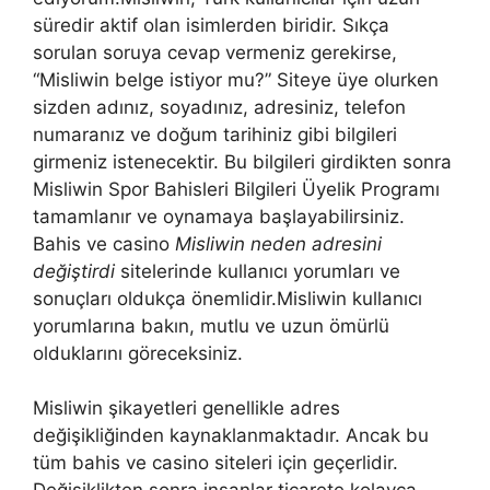
süredir aktif olan isimlerden biridir. Sıkça
sorulan soruya cevap vermeniz gerekirse,
“Misliwin belge istiyor mu?” Siteye üye olurken
sizden adınız, soyadınız, adresiniz, telefon
numaranız ve doğum tarihiniz gibi bilgileri
girmeniz istenecektir. Bu bilgileri girdikten sonra
Misliwin Spor Bahisleri Bilgileri Üyelik Programı
tamamlanır ve oynamaya başlayabilirsiniz.
Bahis ve casino
Misliwin neden adresini
değiştirdi
sitelerinde kullanıcı yorumları ve
sonuçları oldukça önemlidir.Misliwin kullanıcı
yorumlarına bakın, mutlu ve uzun ömürlü
olduklarını göreceksiniz.
Misliwin şikayetleri genellikle adres
değişikliğinden kaynaklanmaktadır. Ancak bu
tüm bahis ve casino siteleri için geçerlidir.