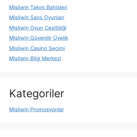
Misliwin Takım Bahisleri
Misliwin Şans Oyunları
Misliwin Oyun Çeşitliliği
Misliwin Güvenilir Üyelik
Misliwin Casino Seçimi
Misliwin Bilgi Merkezi
Kategoriler
Misliwin Promosyonlar