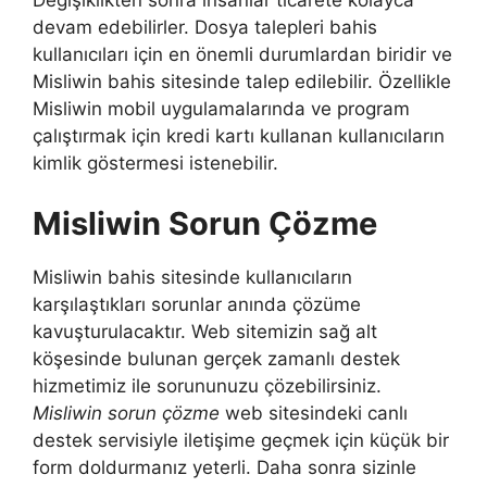
Değişiklikten sonra insanlar ticarete kolayca
devam edebilirler. Dosya talepleri bahis
kullanıcıları için en önemli durumlardan biridir ve
Misliwin bahis sitesinde talep edilebilir. Özellikle
Misliwin mobil uygulamalarında ve program
çalıştırmak için kredi kartı kullanan kullanıcıların
kimlik göstermesi istenebilir.
Misliwin Sorun Çözme
Misliwin bahis sitesinde kullanıcıların
karşılaştıkları sorunlar anında çözüme
kavuşturulacaktır. Web sitemizin sağ alt
köşesinde bulunan gerçek zamanlı destek
hizmetimiz ile sorununuzu çözebilirsiniz.
Misliwin sorun çözme
web sitesindeki canlı
destek servisiyle iletişime geçmek için küçük bir
form doldurmanız yeterli. Daha sonra sizinle